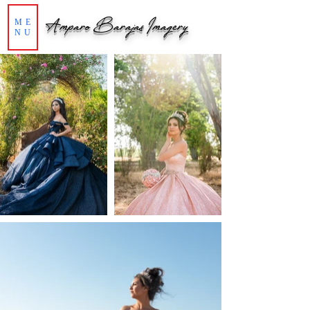
Amparo Barajas Imagery
ME
NU